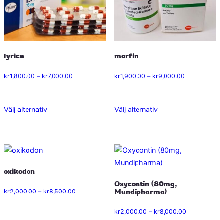
alternativen
alternativen
kan
kan
väljas
väljas
på
på
lyrica
morfin
produktsidan
produktsidan
Prisintervall:
Prisintervall:
kr
1,800.00
–
kr
7,000.00
kr
1,900.00
–
kr
9,000.00
kr1,800.00
kr1,900.00
till
till
kr7,000.00
kr9,000.00
Välj alternativ
Välj alternativ
Den
Den
här
här
produkten
produkten
har
har
flera
flera
oxikodon
varianter.
varianter.
Oxycontin (80mg,
De
De
Prisintervall:
Mundipharma)
kr
2,000.00
–
kr
8,500.00
olika
olika
kr2,000.00
Prisintervall
kr
2,000.00
–
kr
8,000.00
alternativen
alternativen
till