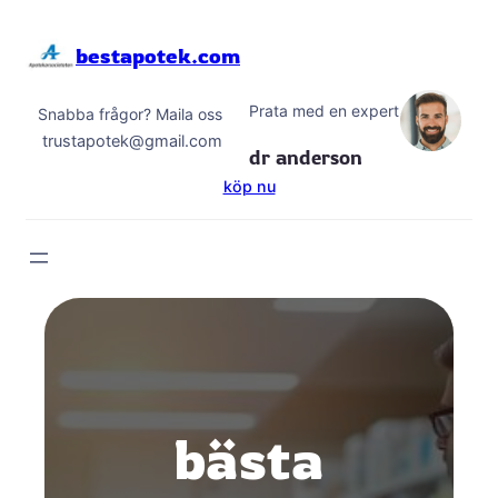
Hoppa
till
bestapotek.com
innehåll
Prata med en expert
Snabba frågor? Maila oss
trustapotek@gmail.com
dr anderson
köp nu
bästa