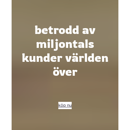
betrodd av
miljontals
kunder världen
över
köp nu