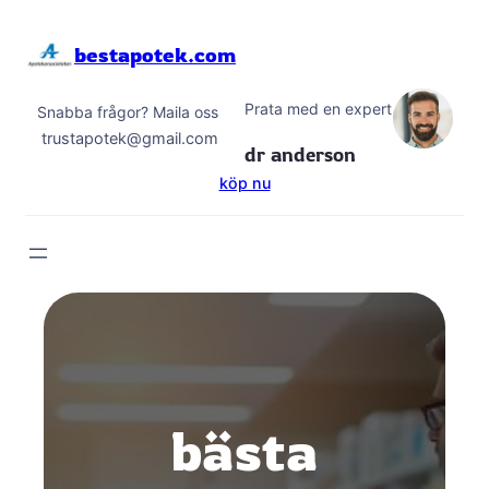
Hoppa
till
bestapotek.com
innehåll
Prata med en expert
Snabba frågor? Maila oss
trustapotek@gmail.com
dr anderson
köp nu
bästa