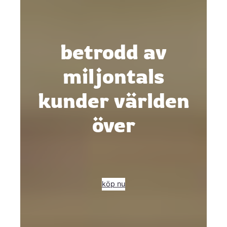
betrodd av
miljontals
kunder världen
över
köp nu