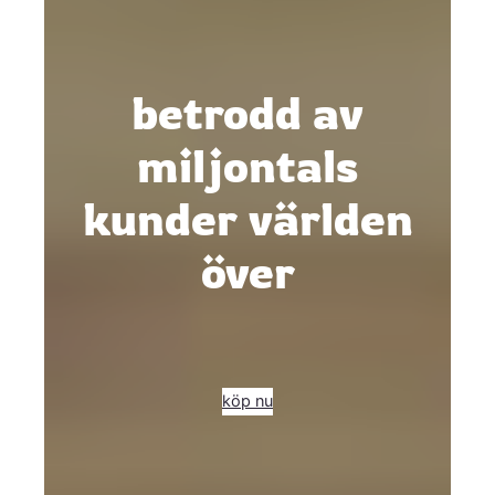
betrodd av
miljontals
kunder världen
över
köp nu