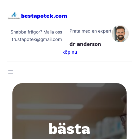
Hoppa
till
bestapotek.com
innehåll
Prata med en expert
Snabba frågor? Maila oss
trustapotek@gmail.com
dr anderson
köp nu
bästa