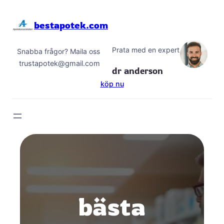
Hoppa
till
bestapotek.com
innehåll
Prata med en expert
Snabba frågor? Maila oss
trustapotek@gmail.com
dr anderson
köp nu
bästa