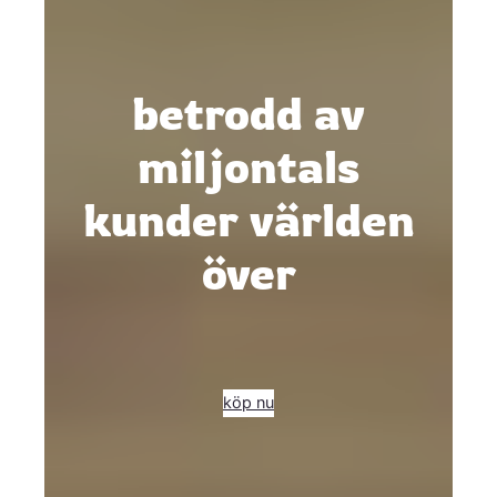
betrodd av
miljontals
kunder världen
över
köp nu