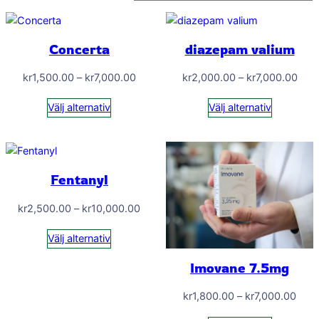
Concerta
diazepam valium
Prisintervall:
Prisi
kr
1,500.00
–
kr
7,000.00
kr
2,000.00
–
kr
7,000.00
kr1,500.00
kr2,
Välj alternativ
Välj alternativ
till
till
kr7,000.00
kr7,
Fentanyl
Prisintervall:
kr
2,500.00
–
kr
10,000.00
kr2,500.00
Välj alternativ
till
kr10,000.00
Imovane 7.5mg
Prisi
kr
1,800.00
–
kr
7,000.00
kr1,