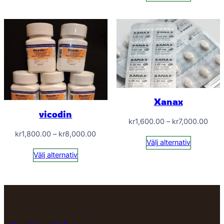
kr7,
Xanax
vicodin
Prisi
kr
1,600.00
–
kr
7,000.00
Prisintervall:
kr1,
kr
1,800.00
–
kr
8,000.00
Välj alternativ
kr1,800.00
till
Välj alternativ
till
kr7,
kr8,000.00