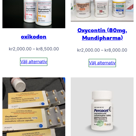
Oxycontin (80mg,
oxikodon
Mundipharma)
Prisintervall:
kr
2,000.00
–
kr
8,500.00
Prisi
kr
2,000.00
–
kr
8,000.00
kr2,000.00
kr2
Välj alternativ
Välj alternativ
till
till
kr8,500.00
kr8