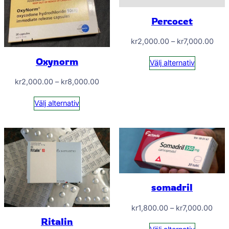
Percocet
Prisi
kr
2,000.00
–
kr
7,000.00
kr2,
Oxynorm
Välj alternativ
till
kr7,
Prisintervall:
kr
2,000.00
–
kr
8,000.00
kr2,000.00
Välj alternativ
till
kr8,000.00
somadril
Prisi
kr
1,800.00
–
kr
7,000.00
Ritalin
kr1,