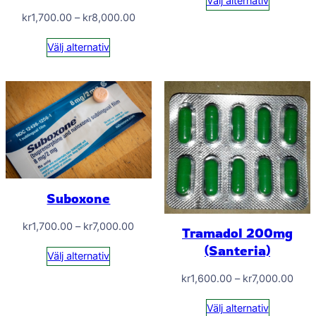
Välj alternativ
till
Prisintervall:
kr
1,700.00
–
kr
8,000.00
kr7,
kr1,700.00
Välj alternativ
till
kr8,000.00
Suboxone
Prisintervall:
kr
1,700.00
–
kr
7,000.00
Tramadol 200mg
kr1,700.00
(Santeria)
Välj alternativ
till
Prisi
kr7,000.00
kr
1,600.00
–
kr
7,000.00
kr1,
Välj alternativ
till