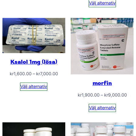
Välj alternativ
till
kr7,
Ksalol 1mg (lösa)
Prisintervall:
kr
1,600.00
–
kr
7,000.00
kr1,600.00
morfin
Välj alternativ
till
Prisi
kr
1,900.00
–
kr
9,000.00
kr7,000.00
kr1,
Välj alternativ
till
kr9,