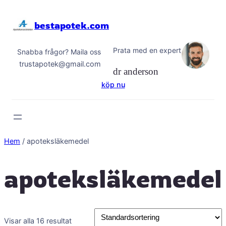
Hoppa
till
bestapotek.com
innehåll
Prata med en expert
Snabba frågor? Maila oss
trustapotek@gmail.com
dr anderson
köp nu
Hem
/ apoteksläkemedel
apoteksläkemedel
Visar alla 16 resultat