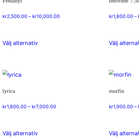
Fentanyl
Imovane 7.5
varianter.
De
Prisintervall:
kr
2,500.00
–
kr
10,000.00
kr
1,800.00
–
olika
kr2,500.00
till
alternativen
kr10,000.00
kan
Välj alternativ
Välj alterna
Den
väljas
här
på
produkten
produktsidan
har
flera
lyrica
morfin
varianter.
De
Prisintervall:
kr
1,800.00
–
kr
7,000.00
kr
1,900.00
–
olika
kr1,800.00
till
alternativen
kr7,000.00
kan
Välj alternativ
Välj alterna
Den