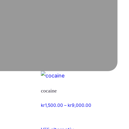
cocaine
intervall:
Prisintervall:
kr
1,500.00
–
kr
9,000.00
,500.00
kr1,500.00
till
,000.00
kr9,000.00