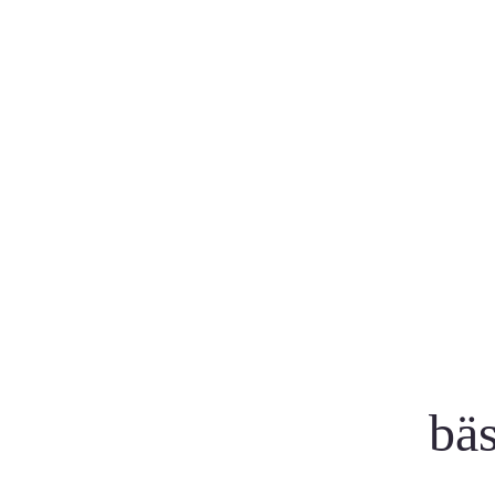
Vår tjänst
Toppvärden
för dig
24 timmars le
endast originalläkemedel
bäs