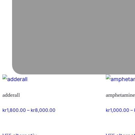
adderall
amphetamin
Prisintervall:
kr
1,800.00
–
kr
8,000.00
kr
1,000.00
–
kr1,800.00
till
kr8,000.00