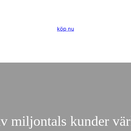
köp nu
v miljontals kunder vä