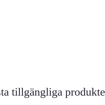
verans
säkra och trygga betalnin
ta tillgängliga produkt