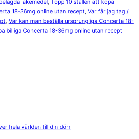
tbelagda läkemedel
, 
Topp 10 ställen att köpa
erta 18-36mg online utan recept
, 
Var får jag tag /
pt
, 
Var kan man beställa ursprungliga Concerta 18-
a billiga Concerta 18-36mg online utan recept
r hela världen till din dörr