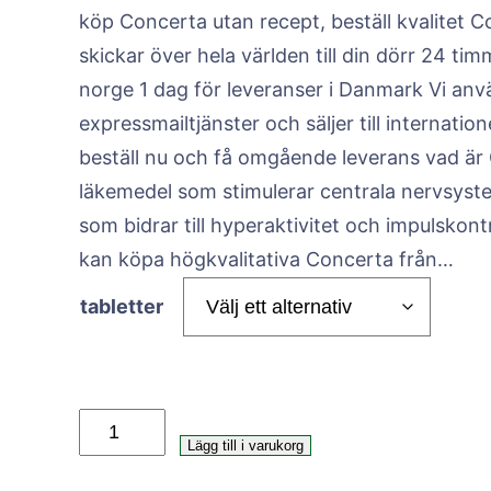
köp Concerta utan recept, beställ kvalitet 
r
skickar över hela världen till din dörr 24 t
i
norge 1 dag för leveranser i Danmark Vi an
expressmailtjänster och säljer till internatio
s
beställ nu och få omgående leverans vad är
läkemedel som stimulerar centrala nervsyste
i
som bidrar till hyperaktivitet och impulskon
kan köpa högkvalitativa Concerta från…
n
tabletter
t
e
C
Lägg till i varukorg
r
o