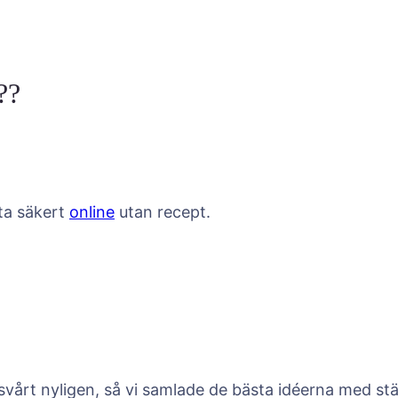
0
0
??
.
0
rta säkert
online
utan recept.
0
 svårt nyligen, så vi samlade de bästa idéerna med st