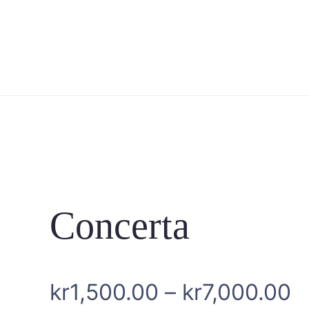
Concerta
P
kr
1,500.00
–
kr
7,000.00