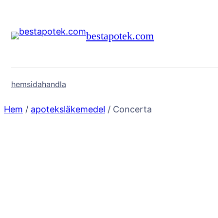
Hoppa
till
bestapotek.com
innehåll
hemsida
handla
Hem
/
apoteksläkemedel
/ Concerta