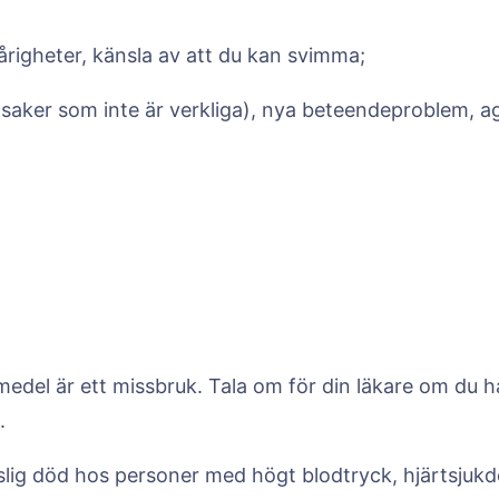
righeter, känsla av att du kan svimma;
a saker som inte är verkliga), nya beteendeproblem, ag
edel är ett missbruk. Tala om för din läkare om du h
.
tslig död hos personer med högt blodtryck, hjärtsjukd