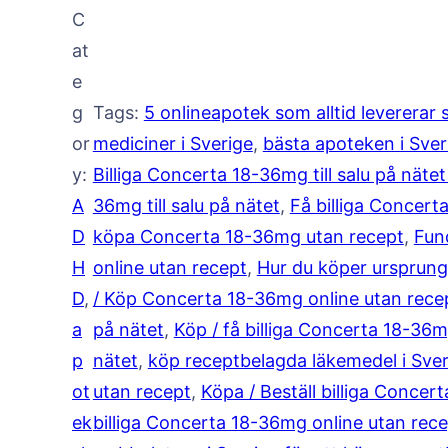
n
C
v
c
at
e
a
e
r
g
Tags:
5 onlineapotek som alltid levererar 
t
l
or
mediciner i Sverige
, 
bästa apoteken i Sver
a
y:
Billiga Concerta 18-36mg till salu på näte
m
l
A
36mg till salu på nätet
, 
Få billiga Concer
ä
D
köpa Concerta 18-36mg utan recept
, 
Fun
:
n
H
online utan recept
, 
Hur du köper ursprung
g
D
, 
/ Köp Concerta 18-36mg online utan rece
k
d
a
på nätet
, 
Köp / få billiga Concerta 18-36
r
p
nätet
, 
köp receptbelagda läkemedel i Sver
ot
utan recept
, 
Köpa / Beställ billiga Concert
1
ek
billiga Concerta 18-36mg online utan rec