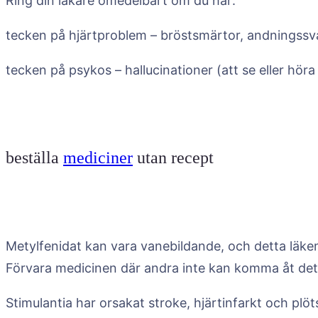
Ring din läkare omedelbart om du har:
tecken på hjärtproblem – bröstsmärtor, andningssvå
tecken på psykos – hallucinationer (att se eller hör
beställa
mediciner
utan recept
Metylfenidat kan vara vanebildande, och detta läkem
Förvara medicinen där andra inte kan komma åt det
Stimulantia har orsakat stroke, hjärtinfarkt och plö