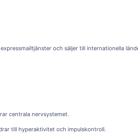
i
l
l
ressmailtjänster och säljer till internationella länd
k
r
7
,
rar centrala nervsystemet.
0
ar till hyperaktivitet och impulskontroll.