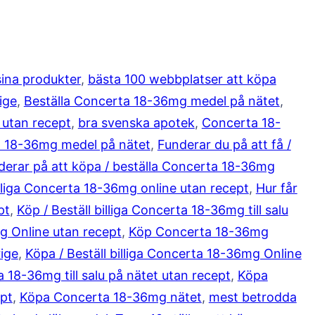
sina produkter
, 
bästa 100 webbplatser att köpa
ige
, 
Beställa Concerta 18-36mg medel på nätet
, 
t utan recept
, 
bra svenska apotek
, 
Concerta 18-
ta 18-36mg medel på nätet
, 
Funderar du på att få /
derar på att köpa / beställa Concerta 18-36mg
liga Concerta 18-36mg online utan recept
, 
Hur får
pt
, 
Köp / Beställ billiga Concerta 18-36mg till salu
mg Online utan recept
, 
Köp Concerta 18-36mg
ige
, 
Köpa / Beställ billiga Concerta 18-36mg Online
a 18-36mg till salu på nätet utan recept
, 
Köpa
ept
, 
Köpa Concerta 18-36mg nätet
, 
mest betrodda