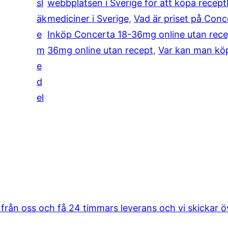
sl
webbplatsen i Sverige för att köpa recep
,
äk
mediciner i Sverige
, 
Vad är priset på Conc
e
Inköp Concerta 18-36mg online utan rece
5
m
36mg online utan recept
, 
Var kan man köp
e
0
d
0
el
.
0
0
 från oss och få 24 timmars leverans och vi skickar öve
t