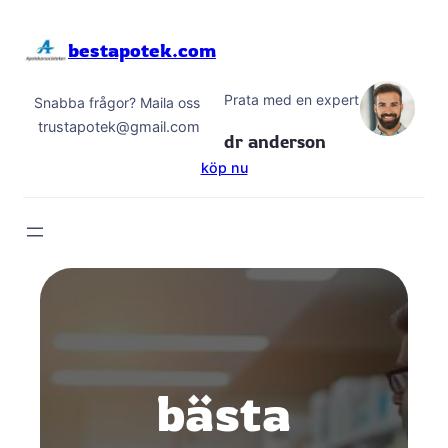
Hoppa
till
bestapotek.com
innehåll
Prata med en expert
Snabba frågor? Maila oss
trustapotek@gmail.com
dr anderson
köp nu
bästa