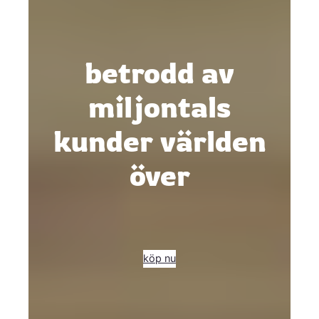
betrodd av
miljontals
kunder världen
över
köp nu