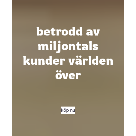
betrodd av
miljontals
kunder världen
över
köp nu