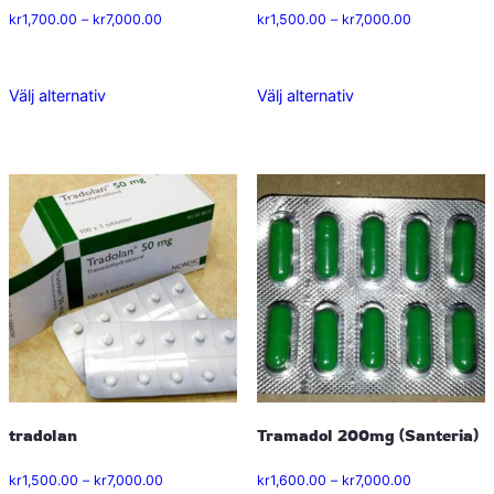
Prisintervall:
Prisintervall:
kr
1,700.00
–
kr
7,000.00
kr
1,500.00
–
kr
7,000.00
kr1,700.00
kr1,500.00
till
till
kr7,000.00
kr7,000.00
Välj alternativ
Välj alternativ
Den
Den
här
här
produkten
produkten
har
har
flera
flera
varianter.
varianter.
De
De
olika
olika
alternativen
alternativen
kan
kan
väljas
väljas
på
på
tradolan
Tramadol 200mg (Santeria)
produktsidan
produktsidan
Prisintervall:
Prisintervall:
kr
1,500.00
–
kr
7,000.00
kr
1,600.00
–
kr
7,000.00