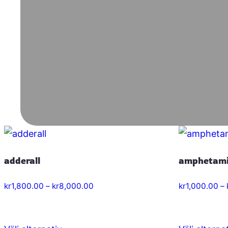
adderall
amphetam
Prisintervall:
kr
1,800.00
–
kr
8,000.00
kr
1,000.00
–
kr1,800.00
till
kr8,000.00