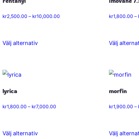
Fentanyl
Imovane 7
varianter.
De
Prisintervall:
kr
2,500.00
–
kr
10,000.00
kr
1,800.00
–
olika
kr2,500.00
till
alternativen
kr10,000.00
kan
Välj alternativ
Välj alterna
Den
väljas
här
på
produkten
produktsidan
har
flera
lyrica
morfin
varianter.
De
Prisintervall:
kr
1,800.00
–
kr
7,000.00
kr
1,900.00
–
olika
kr1,800.00
till
alternativen
kr7,000.00
kan
Välj alternativ
Välj alterna
Den