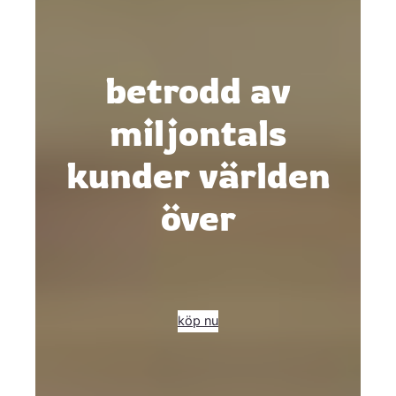
betrodd av
miljontals
kunder världen
över
köp nu