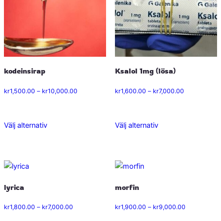
olika
olika
alternativen
alternativen
kan
kan
väljas
väljas
på
på
kodeinsirap
Ksalol 1mg (lösa)
produktsidan
produktsidan
Prisintervall:
Prisintervall:
kr
1,500.00
–
kr
10,000.00
kr
1,600.00
–
kr
7,000.00
kr1,500.00
kr1,600.00
till
till
kr10,000.00
kr7,000.00
Välj alternativ
Välj alternativ
Den
Den
här
här
produkten
produkten
har
har
flera
flera
lyrica
morfin
varianter.
varianter.
De
De
Prisintervall:
Prisintervall:
kr
1,800.00
–
kr
7,000.00
kr
1,900.00
–
kr
9,000.00
olika
olika
kr1,800.00
kr1,900.00