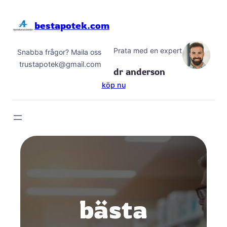
Hoppa
till
bestapotek.com
innehåll
Prata med en expert
Snabba frågor? Maila oss
trustapotek@gmail.com
dr anderson
köp nu
bästa