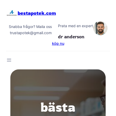
Hoppa
till
bestapotek.com
innehåll
Prata med en expert
Snabba frågor? Maila oss
trustapotek@gmail.com
dr anderson
köp nu
bästa