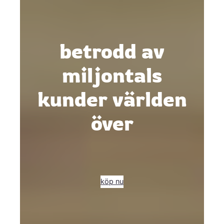
betrodd av
miljontals
kunder världen
över
köp nu