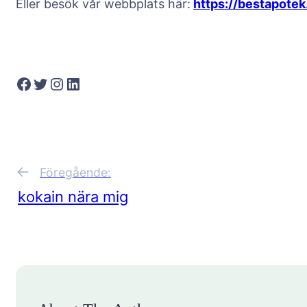
Eller besök vår webbplats här:
https://bestapote
Facebook
Twitter
Instagram
LinkedIn
←
Föregående:
kokain nära mig