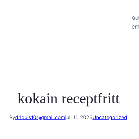
Qui
em
kokain receptfritt
By
drlouis10@gmail.com
juli 11, 2026
Uncategorized