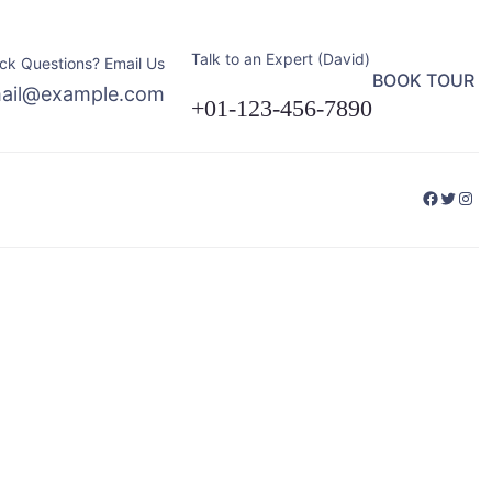
Talk to an Expert (David)
ck Questions? Email Us
BOOK TOUR
ail@example.com
+01-123-456-7890
Facebo
Twitte
Ins