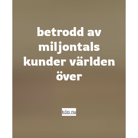
betrodd av
miljontals
kunder världen
över
köp nu