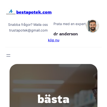
Hoppa
till
bestapotek.com
innehåll
Prata med en expert
Snabba frågor? Maila oss
trustapotek@gmail.com
dr anderson
köp nu
bästa