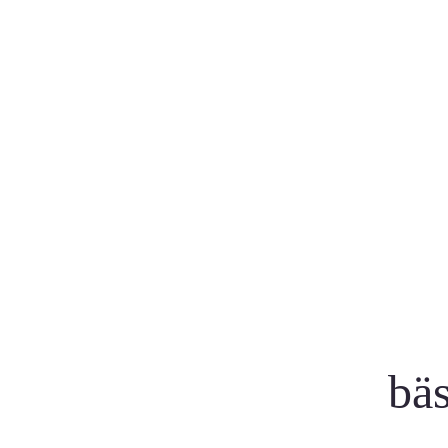
Vår tjänst
Toppvärden
för dig
24 timmars le
endast originalläkemedel
bäs