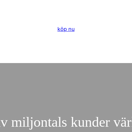
köp nu
v miljontals kunder vä