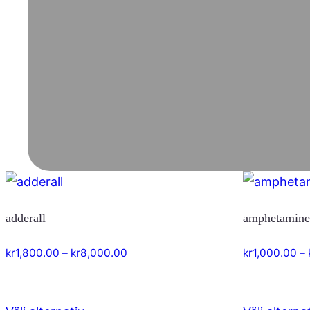
adderall
amphetamin
Prisintervall:
kr
1,800.00
–
kr
8,000.00
kr
1,000.00
–
kr1,800.00
till
kr8,000.00