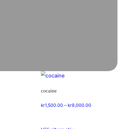
cocaine
intervall:
Prisintervall:
kr
1,500.00
–
kr
9,000.00
,500.00
kr1,500.00
till
,000.00
kr9,000.00