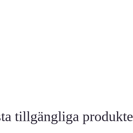
verans
säkra och trygga betalnin
ta tillgängliga produkt