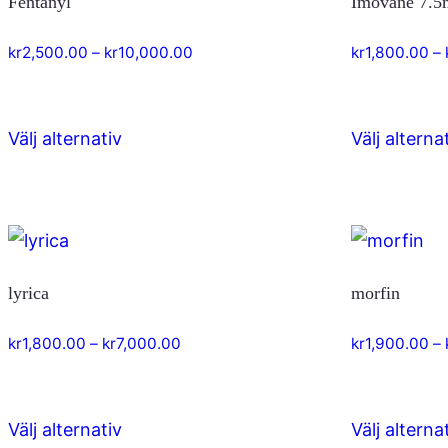
Fentanyl
Imovane 7.5
varianter.
De
Prisintervall:
kr
2,500.00
–
kr
10,000.00
kr
1,800.00
–
olika
kr2,500.00
till
alternativen
kr10,000.00
kan
Välj alternativ
Välj alterna
Den
väljas
här
på
produkten
produktsidan
har
flera
lyrica
morfin
varianter.
De
Prisintervall:
kr
1,800.00
–
kr
7,000.00
kr
1,900.00
–
olika
kr1,800.00
till
alternativen
kr7,000.00
kan
Välj alternativ
Välj alterna
Den