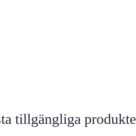
verans
säkra och trygga betalnin
ta tillgängliga produkt