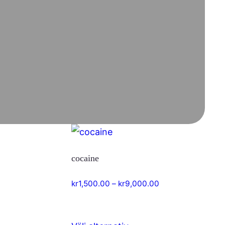
cocaine
intervall:
Prisintervall:
kr
1,500.00
–
kr
9,000.00
,500.00
kr1,500.00
till
,000.00
kr9,000.00