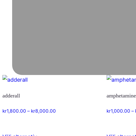
adderall
amphetamin
Prisintervall:
kr
1,800.00
–
kr
8,000.00
kr
1,000.00
–
kr1,800.00
till
kr8,000.00