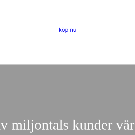
köp nu
v miljontals kunder vä