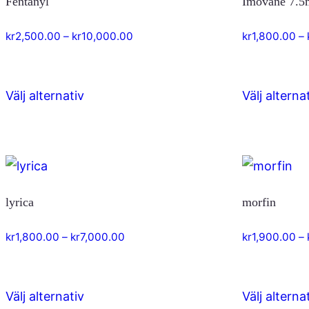
Fentanyl
Imovane 7.5
varianter.
De
Prisintervall:
kr
2,500.00
–
kr
10,000.00
kr
1,800.00
–
olika
kr2,500.00
till
alternativen
kr10,000.00
kan
Välj alternativ
Välj alterna
Den
väljas
här
på
produkten
produktsidan
har
flera
lyrica
morfin
varianter.
De
Prisintervall:
kr
1,800.00
–
kr
7,000.00
kr
1,900.00
–
olika
kr1,800.00
till
alternativen
kr7,000.00
kan
Välj alternativ
Välj alterna
Den