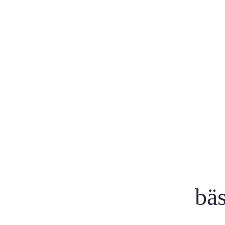
Vår tjänst
Toppvärden
för dig
24 timmars le
endast originalläkemedel
bäs