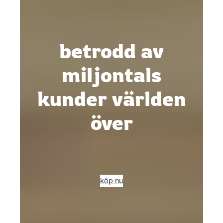
betrodd av
miljontals
kunder världen
över
köp nu