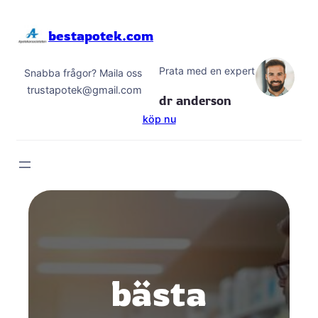
Hoppa
till
bestapotek.com
innehåll
Prata med en expert
Snabba frågor? Maila oss
trustapotek@gmail.com
dr anderson
köp nu
bästa