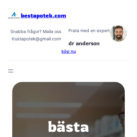
Hoppa
till
bestapotek.com
innehåll
Prata med en expert
Snabba frågor? Maila oss
trustapotek@gmail.com
dr anderson
köp nu
bästa