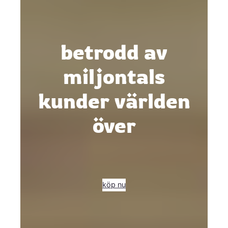
betrodd av
miljontals
kunder världen
över
köp nu