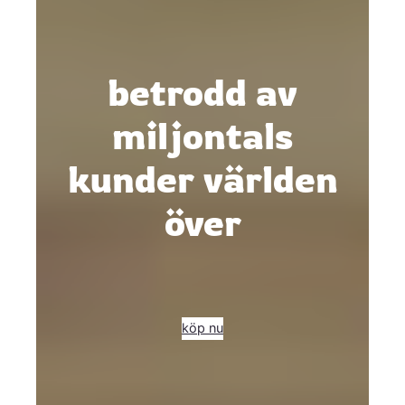
betrodd av
miljontals
kunder världen
över
köp nu