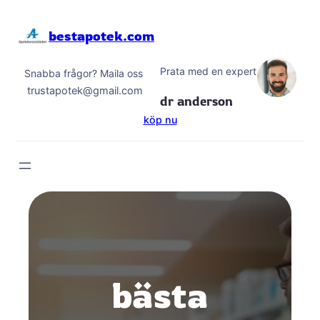
Hoppa
till
bestapotek.com
innehåll
Prata med en expert
Snabba frågor? Maila oss
trustapotek@gmail.com
dr anderson
köp nu
bästa