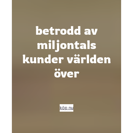
betrodd av
miljontals
kunder världen
över
köp nu