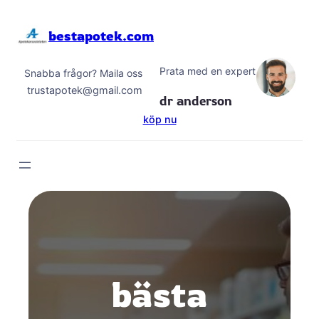
Hoppa
till
bestapotek.com
innehåll
Prata med en expert
Snabba frågor? Maila oss
trustapotek@gmail.com
dr anderson
köp nu
bästa