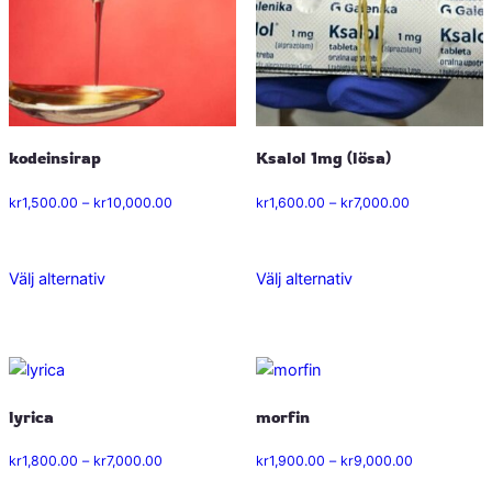
olika
olika
alternativen
alternativen
kan
kan
väljas
väljas
på
på
kodeinsirap
Ksalol 1mg (lösa)
produktsidan
produktsidan
Prisintervall:
Prisintervall:
kr
1,500.00
–
kr
10,000.00
kr
1,600.00
–
kr
7,000.00
kr1,500.00
kr1,600.00
till
till
kr10,000.00
kr7,000.00
Välj alternativ
Välj alternativ
Den
Den
här
här
produkten
produkten
har
har
flera
flera
lyrica
morfin
varianter.
varianter.
De
De
Prisintervall:
Prisintervall:
kr
1,800.00
–
kr
7,000.00
kr
1,900.00
–
kr
9,000.00
olika
olika
kr1,800.00
kr1,900.00